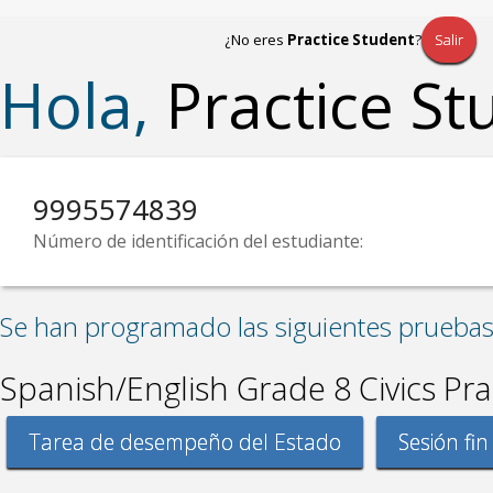
¿No eres
Practice Student
?
Salir
Hola,
Practice St
9995574839
Número de identificación del estudiante:
Se han programado las siguientes pruebas 
Spanish/English Grade 8 Civics Pra
Tarea de desempeño del Estado
Sesión fin